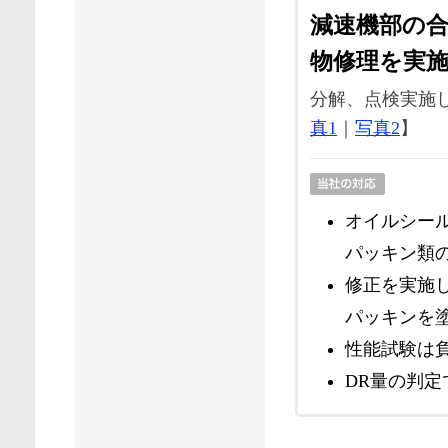
減速機部の
物修理を実
分解、点検実施
真1
｜
写真2
】
オイルシー
パッキン類
修正を実施
パッキンを
性能試験は
DR量の判