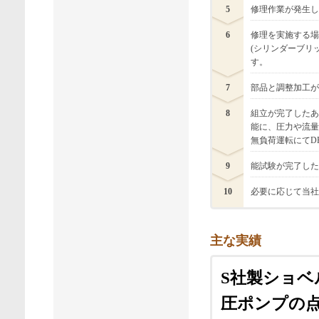
5
修理作業が発生し
6
修理を実施する場
(シリンダーブリ
す。
7
部品と調整加工が
8
組立が完了したあ
能に、圧力や流量
無負荷運転にてD
9
能試験が完了した
10
必要に応じて当社
主な実績
S社製ショ
圧ポンプの