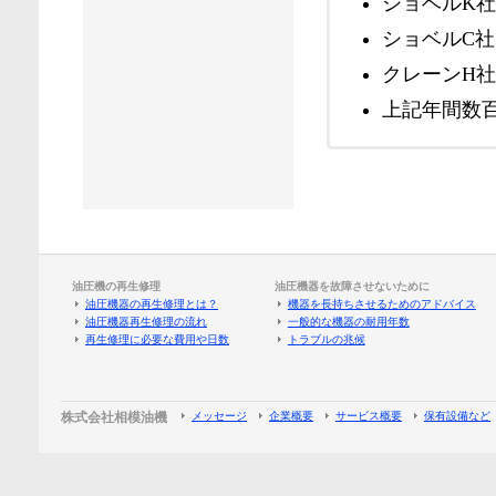
ショベルK社
ショベルC社
クレーンH
上記年間数
油圧機の再生修理
油圧機器を故障させないために
油圧機器の再生修理とは？
機器を長持ちさせるためのアドバイス
油圧機器再生修理の流れ
一般的な機器の耐用年数
再生修理に必要な費用や日数
トラブルの兆候
株式会社相模油機
メッセージ
企業概要
サービス概要
保有設備など