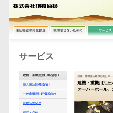
サービス
建機・重機用油圧機器向け
建機・重機用油圧機器向けサー
建機・重機用油圧
遊具用油圧機器向け
オーバーホール、
一般産機用油圧機器向け
試験装置関連
保守・点検